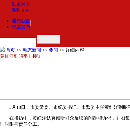
勤廉风采
廉政文化
通知公告
权威发布
首页
>>
动态新闻
>>
要闻
>> 详细内容
黄红洋到昭平县接访
3月18日，市委常委、市纪委书记、市监委主任黄红洋到
在接访中，黄红洋认真倾听群众反映的问题和诉求，并召集
理时限与责任分工。