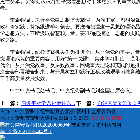
史性变革。要深刻认识习近平党建思想对于强党强国的重大现
者。
李希强调，习近平党建思想博大精深、内涵丰富、思想深邃、
败斗争实践，持续跟进学习领会。要准确把握这一思想的理论品
学思想方法，不断汲取智慧和力量。要准确把握这一思想的实践
败之路。
李希强调，纪检监察机关作为推进全面从严治党的重要力量，
统理论武装的重要内容，用好“第一议题”、集体学习制度，强
代全面从严治党故事、反腐败故事，围绕重大理论和实践问题推
次全会部署结合起来，与开展树立和践行正确政绩观学习教育结
工作高质量发展实效。
中共中央书记处书记、中央纪委副书记刘金国出席会议。
上一篇：
习近平对常态化做好东...
下一篇：
自治区党委常委会召开
主办：中共贺州市纪律检查委员会 贺州市监察委员会
地址：贺州市贺州大道1号 邮编：542899
【通讯员投稿】
桂公网安备45110202000060号
技术支持：贺州新闻网
桂ICP备2021006444号-1